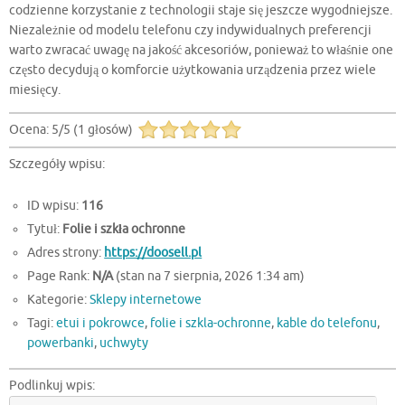
codzienne korzystanie z technologii staje się jeszcze wygodniejsze.
Niezależnie od modelu telefonu czy indywidualnych preferencji
warto zwracać uwagę na jakość akcesoriów, ponieważ to właśnie one
często decydują o komforcie użytkowania urządzenia przez wiele
miesięcy.
Ocena:
5
/
5
(
1
głosów)
Szczegóły wpisu:
ID wpisu:
116
Tytuł:
Folie i szkła ochronne
Adres strony:
https://doosell.pl
Page Rank:
N/A
(stan na 7 sierpnia, 2026 1:34 am)
Kategorie:
Sklepy internetowe
Tagi:
etui i pokrowce
,
folie i szkla-ochronne
,
kable do telefonu
,
powerbanki
,
uchwyty
Podlinkuj wpis: